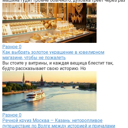
машина гудит громче обычного, духовка греет через раз
Разное
0
Как выбрать золотое украшение в ювелирном
магазине, чтобы не пожалеть
Вы стоите у витрины, и каждая вещица блестит так,
будто рассказывает свою историю. Но
Разное
0
Речной круиз Москва — Казань: неторопливое
путешествие по Волге между историей и причалами