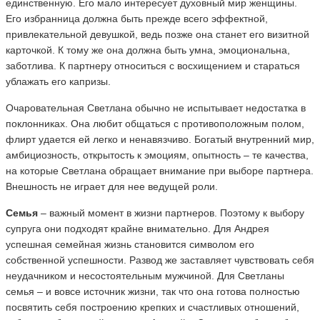
единственную. Его мало интересует духовный мир женщины.
Его избранница должна быть прежде всего эффектной,
привлекательной девушкой, ведь позже она станет его визитной
карточкой. К тому же она должна быть умна, эмоциональна,
заботлива. К партнеру относиться с восхищением и стараться
ублажать его капризы.
Очаровательная Светлана обычно не испытывает недостатка в
поклонниках. Она любит общаться с противоположным полом,
флирт удается ей легко и ненавязчиво. Богатый внутренний мир,
амбициозность, открытость к эмоциям, опытность – те качества,
на которые Светлана обращает внимание при выборе партнера.
Внешность не играет для нее ведущей роли.
Семья
– важный момент в жизни партнеров. Поэтому к выбору
супруга они подходят крайне внимательно. Для Андрея
успешная семейная жизнь становится символом его
собственной успешности. Развод же заставляет чувствовать себя
неудачником и несостоятельным мужчиной. Для Светланы
семья – и вовсе источник жизни, так что она готова полностью
посвятить себя построению крепких и счастливых отношений,