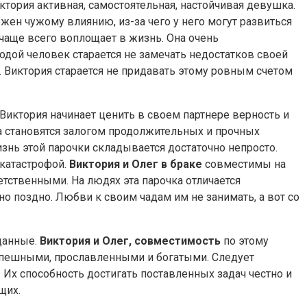
ктория активная, самостоятельная, настойчивая девушка.
н чужому влиянию, из-за чего у него могут развиться
чаще всего воплощает в жизнь. Она очень
одой человек старается не замечать недостатков своей
. Виктория старается не придавать этому ровным счетом
иктория начинает ценить в своем партнере верность и
да становятся залогом продолжительных и прочных
знь этой парочки складывается достаточно непросто.
 катастрофой.
Виктория и Олег в браке
совместимы на
етственными. На людях эта парочка отличается
но поздно. Любви к своим чадам им не занимать, а вот со
 данные.
Виктория и Олег, совместимость
по этому
успешными, прославленными и богатыми. Следует
. Их способность достигать поставленных задач честно и
щих.