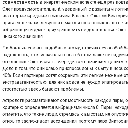
совместимость
в энергетическом аспекте еще раз подтв
Олег предусмотрительный, уверенный, с развитым логич
некоторые вредные привычки. В паре с Олегом Виктория 
привлекательная девушка с массой поклонников, но ее и
избранницы и даже приукрашивать ее достоинства. Олег 
никакого значения.
Любовные союзы, подобные этому, отличаются особой бе
надежность, хотя изначально она об этом даже не задум
отношений. Олег в свою очередь тоже начинает ценить в
Дело в том, что они слабо приспособлены к быту и необх
40%. Если партнеры хотят сохранить эти легкие нежные от
экстравагантностью, для них вовсе не чуждо эпатировать
строгостью здесь бывают проблемы.
Астрологи рассматривают совместимость каждой пары, оп
критерию определяется вибрациями числа 8. Пары, нахо
отметить, что такие люди, стремясь к высотам, не опустя
открыто заслуживает восхищения, поэтому пара Виктори