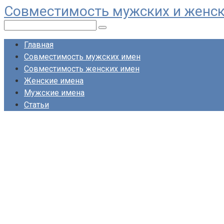
Совместимость мужских и женс
Перейти
к
Поиск:
контенту
Главная
Совместимость мужских имен
Совместимость женских имен
Женские имена
Мужские имена
Статьи