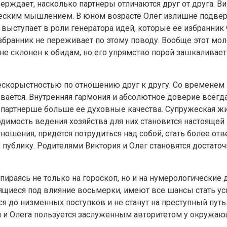
ерждает, насколько партнеры отличаются друг от друга. Ви
еским мышлением. В юном возрасте Олег излишне подверже
выступает в роли генератора идей, которые ее избранник 
збранник не переживает по этому поводу. Вообще этот мол
не склонен к обидам, но его упрямство порой зашкаливает
скорыстностью по отношению друг к другу. Со временем В
ывается. Внутренняя гармония и абсолютное доверие всег
 партнерше больше ее духовные качества. Супружеская жи
одимость ведения хозяйства для них становится настоящей
ношения, придется потрудиться над собой, стать более отв
 публику. Родителями Виктория и Олег становятся достаточ
ираясь не только на гороскоп, но и на нумерологические
дящиеся под влияние восьмерки, имеют все шансы стать 
тся до низменных поступков и не станут на преступный путь
и и Олега пользуется заслуженным авторитетом у окружаю