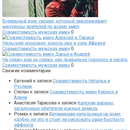
Бумажный дом: сериал, который завораживает
миллионы зрителей по всему миру
Совместимость мужских имен
0
Нильский крокодил: король рек и озёр Африки
Совместимость мужских имен
0
На пляжу или на пляже: как правильно говорить и писать
Совместимость мужских имен
0
Свежие комментарии
Евгений
к записи
Совместимость Натальи и
Руслана
Степан
к записи
Совместимость имен Кирилл и
Алена
Анастасия Тарасова
к записи
Капские вараны:
загадочные обитатели южных земель
Роман
к записи
Витаминная капельница на дому:
удобно ли это и стоит ли рисковать ради быстрого
эффекта