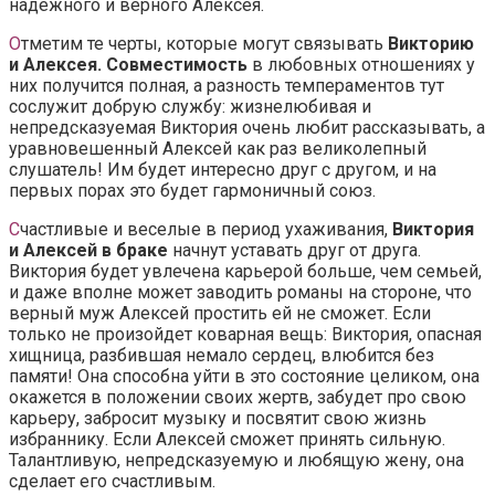
надежного и верного Алексея.
О
тметим те черты, которые могут связывать
Викторию
и Алексея. Совместимость
в любовных отношениях у
них получится полная, а разность темпераментов тут
сослужит добрую службу: жизнелюбивая и
непредсказуемая Виктория очень любит рассказывать, а
уравновешенный Алексей как раз великолепный
слушатель! Им будет интересно друг с другом, и на
первых порах это будет гармоничный союз.
С
частливые и веселые в период ухаживания,
Виктория
и Алексей в браке
начнут уставать друг от друга.
Виктория будет увлечена карьерой больше, чем семьей,
и даже вполне может заводить романы на стороне, что
верный муж Алексей простить ей не сможет. Если
только не произойдет коварная вещь: Виктория, опасная
хищница, разбившая немало сердец, влюбится без
памяти! Она способна уйти в это состояние целиком, она
окажется в положении своих жертв, забудет про свою
карьеру, забросит музыку и посвятит свою жизнь
избраннику. Если Алексей сможет принять сильную.
Талантливую, непредсказуемую и любящую жену, она
сделает его счастливым.