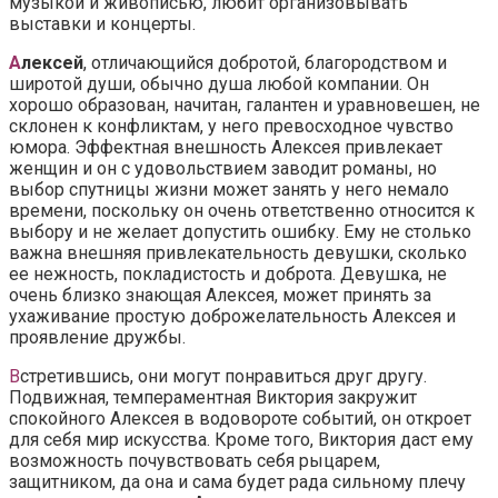
музыкой и живописью, любит организовывать
выставки и концерты.
А
лексей
, отличающийся добротой, благородством и
широтой души, обычно душа любой компании. Он
хорошо образован, начитан, галантен и уравновешен, не
склонен к конфликтам, у него превосходное чувство
юмора. Эффектная внешность Алексея привлекает
женщин и он с удовольствием заводит романы, но
выбор спутницы жизни может занять у него немало
времени, поскольку он очень ответственно относится к
выбору и не желает допустить ошибку. Ему не столько
важна внешняя привлекательность девушки, сколько
ее нежность, покладистость и доброта. Девушка, не
очень близко знающая Алексея, может принять за
ухаживание простую доброжелательность Алексея и
проявление дружбы.
В
стретившись, они могут понравиться друг другу.
Подвижная, темпераментная Виктория закружит
спокойного Алексея в водовороте событий, он откроет
для себя мир искусства. Кроме того, Виктория даст ему
возможность почувствовать себя рыцарем,
защитником, да она и сама будет рада сильному плечу