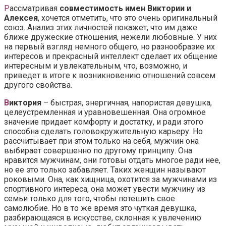
Р
ассматривая
совместимость имен Виктории и
Алексея
, хочется отметить, что это очень оригинальный
союз. Анализ этих личностей покажет, что им даже
ближе дружеские отношения, нежели любовные. У них
на первый взгляд немного общего, но разнообразие их
интересов и прекрасный интеллект сделает их общение
интересным и увлекательным, что, возможно, и
приведет в итоге к возникновению отношений совсем
другого свойства.
В
иктория
– быстрая, энергичная, напористая девушка,
целеустремленная и уравновешенная. Она огромное
значение придает комфорту и достатку, и ради этого
способна сделать головокружительную карьеру. Но
рассчитывает при этом только на себя, мужчин она
выбирает совершенно по другому принципу. Она
нравится мужчинам, они готовы отдать многое ради нее,
но ее это только забавляет. Таких женщин называют
роковыми. Она, как хищница, охотится за мужчинами из
спортивного интереса, она может увести мужчину из
семьи только для того, чтобы потешить свое
самолюбие. Но в то же время это чуткая девушка,
разбирающаяся в искусстве, склонная к увлечению