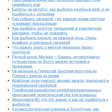
семейного дня
Билеты на автобус: как выбрать удобный рейс и не
ошибиться с деталями
Как собрать гардероб, где каждая новая покупка
усиливает предыдущие
Как выбрать золотое украшение в ювелирном
магазине, чтобы не пожалеть
Как выбрать одежду на каждый день: стиль,
комфорт и разумный гардероб
Что важно знать о мягкой черепице перед
покупкой
Речной круиз Москва — Казань: неторопливое
путешествие по Волге между историей и
причалами
На метеоре в Петергоф: быстрая прогулка из
Питера с видом на залив
Арабские духи унисекс: аромат между традицией и
современной свободой
Платформа разработки контейнеризированных
приложений: практический гид для команды
Видеокарта 8G: что это значит и как не ошибиться с
выбором
Косметологическая клиника в Ессентуках: как