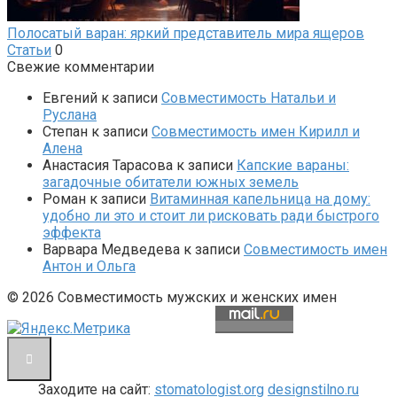
Полосатый варан: яркий представитель мира ящеров
Статьи
0
Свежие комментарии
Евгений
к записи
Совместимость Натальи и
Руслана
Степан
к записи
Совместимость имен Кирилл и
Алена
Анастасия Тарасова
к записи
Капские вараны:
загадочные обитатели южных земель
Роман
к записи
Витаминная капельница на дому:
удобно ли это и стоит ли рисковать ради быстрого
эффекта
Варвара Медведева
к записи
Совместимость имен
Антон и Ольга
© 2026 Совместимость мужских и женских имен
Заходите на сайт:
stomatologist.org
designstilno.ru