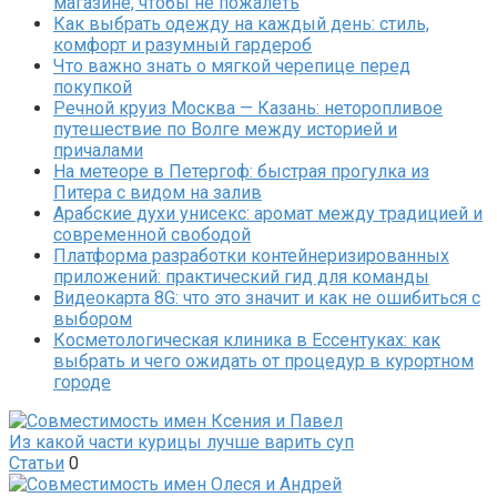
магазине, чтобы не пожалеть
Как выбрать одежду на каждый день: стиль,
комфорт и разумный гардероб
Что важно знать о мягкой черепице перед
покупкой
Речной круиз Москва — Казань: неторопливое
путешествие по Волге между историей и
причалами
На метеоре в Петергоф: быстрая прогулка из
Питера с видом на залив
Арабские духи унисекс: аромат между традицией и
современной свободой
Платформа разработки контейнеризированных
приложений: практический гид для команды
Видеокарта 8G: что это значит и как не ошибиться с
выбором
Косметологическая клиника в Ессентуках: как
выбрать и чего ожидать от процедур в курортном
городе
Из какой части курицы лучше варить суп
Статьи
0