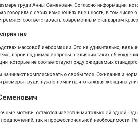
размере груди Анны Семенович. Согласно информации, кот
е раз говорила о своих изменениях внешности, в том числе 
стремятся соответствовать современным стандартам красо
осприятие
едствах массовой информации. Это не удивительно, ведь е
теме, порой поднимая вопросы о влиянии таких обсуждений
щин, которые не соответствуют ряду ожидаемых стандарто
ы начинают комплесковать о своём теле. Ожидания и нор
я размеры груди, нужно помнить, что каждая женщина уни
Семенович
точные мотивы остаются известными только ей одной. Одн
предпочтений, так и профессиональной необходимости. Р