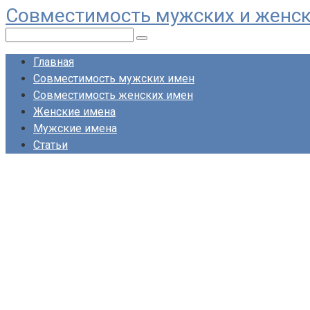
Совместимость мужских и женс
Перейти
к
Поиск:
контенту
Главная
Совместимость мужских имен
Совместимость женских имен
Женские имена
Мужские имена
Статьи