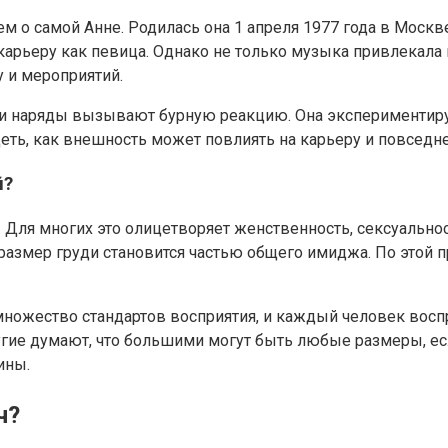
 о самой Анне. Родилась она 1 апреля 1977 года в Москве.
карьеру как певица. Однако не только музыка привлекала 
у и мероприятий.
ы и наряды вызывают бурную реакцию. Она экспериментиру
еть, как внешность может повлиять на карьеру и повседн
й?
. Для многих это олицетворяет женственность, сексуально
 размер груди становится частью общего имиджа. По это
 множество стандартов восприятия, и каждый человек восп
гие думают, что большими могут быть любые размеры, есл
ины.
ч?