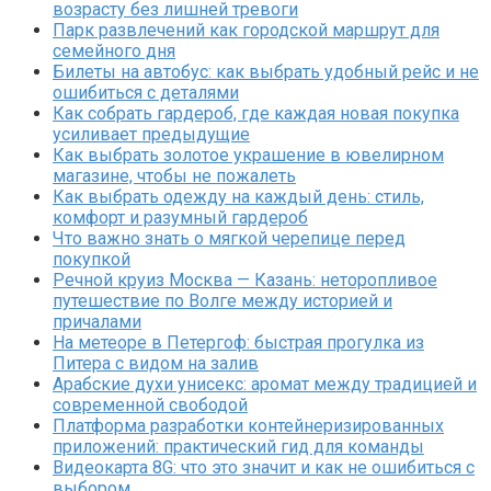
возрасту без лишней тревоги
Парк развлечений как городской маршрут для
семейного дня
Билеты на автобус: как выбрать удобный рейс и не
ошибиться с деталями
Как собрать гардероб, где каждая новая покупка
усиливает предыдущие
Как выбрать золотое украшение в ювелирном
магазине, чтобы не пожалеть
Как выбрать одежду на каждый день: стиль,
комфорт и разумный гардероб
Что важно знать о мягкой черепице перед
покупкой
Речной круиз Москва — Казань: неторопливое
путешествие по Волге между историей и
причалами
На метеоре в Петергоф: быстрая прогулка из
Питера с видом на залив
Арабские духи унисекс: аромат между традицией и
современной свободой
Платформа разработки контейнеризированных
приложений: практический гид для команды
Видеокарта 8G: что это значит и как не ошибиться с
выбором