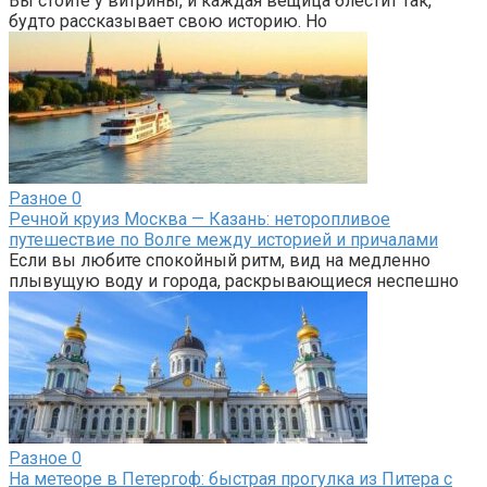
Вы стоите у витрины, и каждая вещица блестит так,
будто рассказывает свою историю. Но
Разное
0
Речной круиз Москва — Казань: неторопливое
путешествие по Волге между историей и причалами
Если вы любите спокойный ритм, вид на медленно
плывущую воду и города, раскрывающиеся неспешно
Разное
0
На метеоре в Петергоф: быстрая прогулка из Питера с