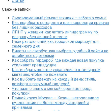
Статьи
Свежие записи
Своевременный ремонт техники — забота о семье
Как подобрать ортодонта и план коррекции прикуса
без лишних расходов
ЛПНП у женщин: как читать липидограмму по
возрасту без лишней тревоги
Парк развлечений как городской маршрут для
семейного дня
Билеты на автобус: как выбрать удобный рейс и не
ошибиться с деталями
Как собрать гардероб, где каждая новая покупка
усиливает предыдущие
Как выбрать золотое украшение в ювелирном
магазине, чтобы не пожалеть
Как выбрать одежду на каждый день: стиль,
комфорт и разумный гардероб
Что важно знать о мягкой черепице перед
покупкой
Речной круиз Москва — Казань: неторопливое
путешествие по Волге между историей и
причалами