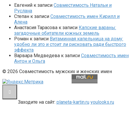
Евгений
к записи
Совместимость Натальи и
Руслана
Степан
к записи
Совместимость имен Кирилл и
Алена
Анастасия Тарасова
к записи
Капские вараны:
загадочные обитатели южных земель
Роман
к записи
Витаминная капельница на дому:
удобно ли это и стоит ли рисковать ради быстрого
эффекта
Варвара Медведева
к записи
Совместимость имен
Антон и Ольга
© 2026 Совместимость мужских и женских имен
Заходите на сайт:
planeta-kartin.ru
youlooks.ru