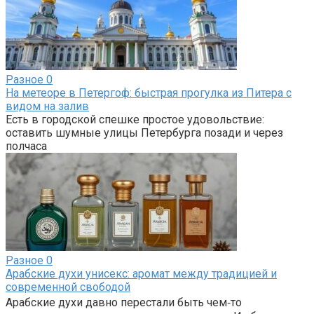
Разное
0
На метеоре в Петергоф: быстрая прогулка из Питера с
видом на залив
Есть в городской спешке простое удовольствие:
оставить шумные улицы Петербурга позади и через
полчаса
Разное
0
Арабские духи унисекс: аромат между традицией и
современной свободой
Арабские духи давно перестали быть чем‑то