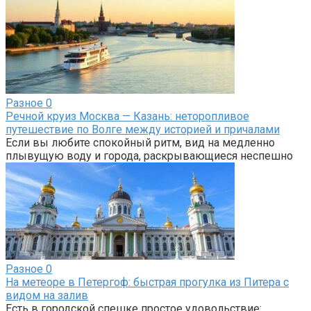
Разное
0
Речной круиз Москва — Казань: неторопливое
путешествие по Волге между историей и причалами
Если вы любите спокойный ритм, вид на медленно
плывущую воду и города, раскрывающиеся неспешно
Разное
0
На метеоре в Петергоф: быстрая прогулка из Питера с
видом на залив
Есть в городской спешке простое удовольствие: