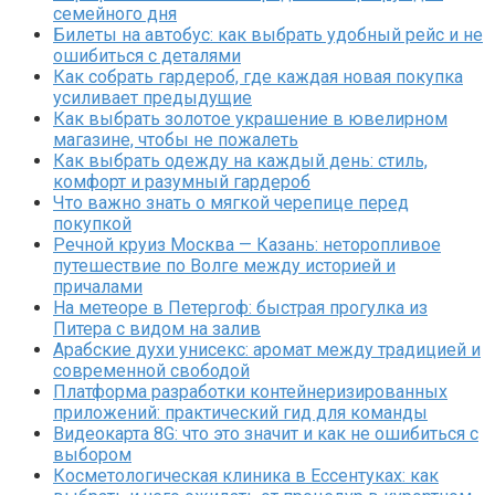
семейного дня
Билеты на автобус: как выбрать удобный рейс и не
ошибиться с деталями
Как собрать гардероб, где каждая новая покупка
усиливает предыдущие
Как выбрать золотое украшение в ювелирном
магазине, чтобы не пожалеть
Как выбрать одежду на каждый день: стиль,
комфорт и разумный гардероб
Что важно знать о мягкой черепице перед
покупкой
Речной круиз Москва — Казань: неторопливое
путешествие по Волге между историей и
причалами
На метеоре в Петергоф: быстрая прогулка из
Питера с видом на залив
Арабские духи унисекс: аромат между традицией и
современной свободой
Платформа разработки контейнеризированных
приложений: практический гид для команды
Видеокарта 8G: что это значит и как не ошибиться с
выбором
Косметологическая клиника в Ессентуках: как