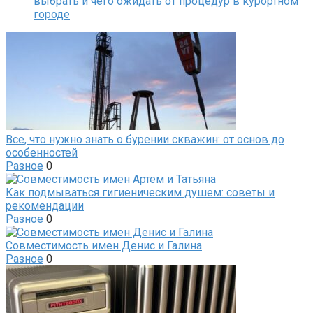
выбрать и чего ожидать от процедур в курортном
городе
Все, что нужно знать о бурении скважин: от основ до
особенностей
Разное
0
Как подмываться гигиеническим душем: советы и
рекомендации
Разное
0
Совместимость имен Денис и Галина
Разное
0