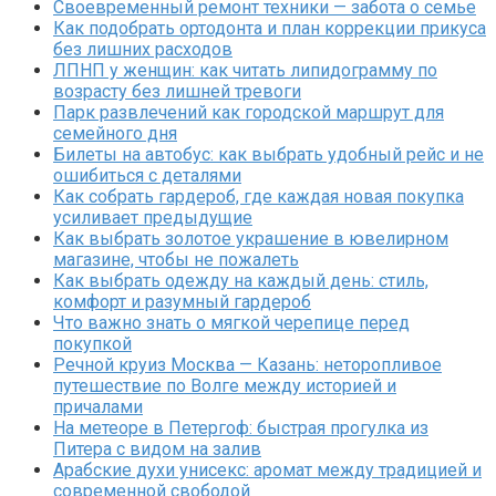
Своевременный ремонт техники — забота о семье
Как подобрать ортодонта и план коррекции прикуса
без лишних расходов
ЛПНП у женщин: как читать липидограмму по
возрасту без лишней тревоги
Парк развлечений как городской маршрут для
семейного дня
Билеты на автобус: как выбрать удобный рейс и не
ошибиться с деталями
Как собрать гардероб, где каждая новая покупка
усиливает предыдущие
Как выбрать золотое украшение в ювелирном
магазине, чтобы не пожалеть
Как выбрать одежду на каждый день: стиль,
комфорт и разумный гардероб
Что важно знать о мягкой черепице перед
покупкой
Речной круиз Москва — Казань: неторопливое
путешествие по Волге между историей и
причалами
На метеоре в Петергоф: быстрая прогулка из
Питера с видом на залив
Арабские духи унисекс: аромат между традицией и
современной свободой