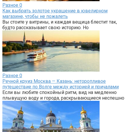
Разное
0
Как выбрать золотое украшение в ювелирном
магазине, чтобы не пожалеть
Вы стоите у витрины, и каждая вещица блестит так,
будто рассказывает свою историю. Но
Разное
0
Речной круиз Москва — Казань: неторопливое
путешествие по Волге между историей и причалами
Если вы любите спокойный ритм, вид на медленно
плывущую воду и города, раскрывающиеся неспешно