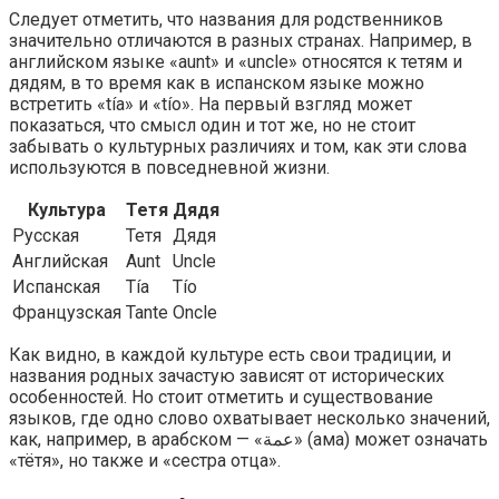
Следует отметить, что названия для родственников
значительно отличаются в разных странах. Например, в
английском языке «aunt» и «uncle» относятся к тетям и
дядям, в то время как в испанском языке можно
встретить «tía» и «tío». На первый взгляд может
показаться, что смысл один и тот же, но не стоит
забывать о культурных различиях и том, как эти слова
используются в повседневной жизни.
Культура
Тетя
Дядя
Русская
Тетя
Дядя
Английская
Aunt
Uncle
Испанская
Tía
Tío
Французская
Tante
Oncle
Как видно, в каждой культуре есть свои традиции, и
названия родных зачастую зависят от исторических
особенностей. Но стоит отметить и существование
языков, где одно слово охватывает несколько значений,
как, например, в арабском — «عمة» (ама) может означать
«тётя», но также и «сестра отца».