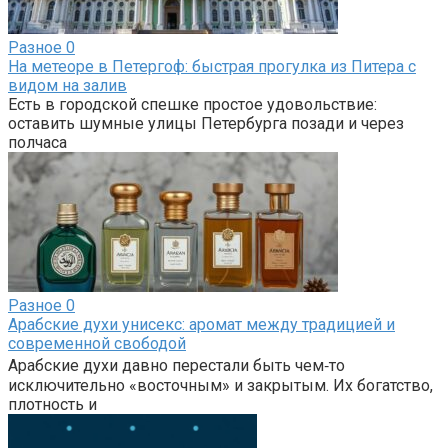
Разное
0
На метеоре в Петергоф: быстрая прогулка из Питера с
видом на залив
Есть в городской спешке простое удовольствие:
оставить шумные улицы Петербурга позади и через
полчаса
Разное
0
Арабские духи унисекс: аромат между традицией и
современной свободой
Арабские духи давно перестали быть чем‑то
исключительно «восточным» и закрытым. Их богатство,
плотность и