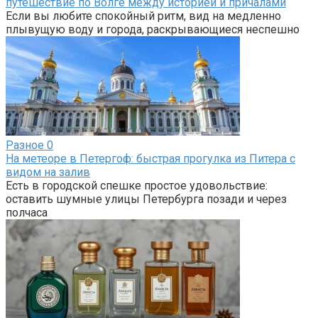
путешествие по Волге между историей и причалами
Если вы любите спокойный ритм, вид на медленно
плывущую воду и города, раскрывающиеся неспешно
Разное
0
На метеоре в Петергоф: быстрая прогулка из Питера с
видом на залив
Есть в городской спешке простое удовольствие:
оставить шумные улицы Петербурга позади и через
полчаса