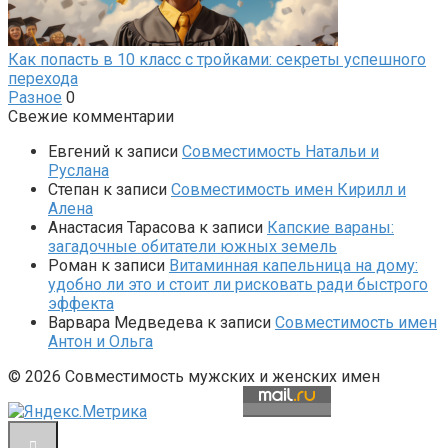
Как попасть в 10 класс с тройками: секреты успешного
перехода
Разное
0
Свежие комментарии
Евгений
к записи
Совместимость Натальи и
Руслана
Степан
к записи
Совместимость имен Кирилл и
Алена
Анастасия Тарасова
к записи
Капские вараны:
загадочные обитатели южных земель
Роман
к записи
Витаминная капельница на дому:
удобно ли это и стоит ли рисковать ради быстрого
эффекта
Варвара Медведева
к записи
Совместимость имен
Антон и Ольга
© 2026 Совместимость мужских и женских имен