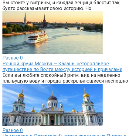
Вы стоите у витрины, и каждая вещица блестит так,
будто рассказывает свою историю. Но
Разное
0
Речной круиз Москва — Казань: неторопливое
путешествие по Волге между историей и причалами
Если вы любите спокойный ритм, вид на медленно
плывущую воду и города, раскрывающиеся неспешно
Разное
0