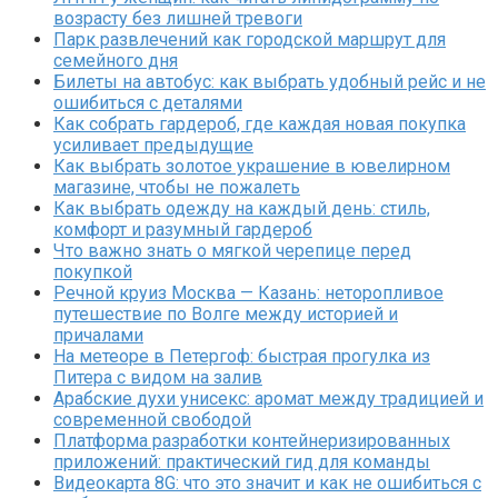
возрасту без лишней тревоги
Парк развлечений как городской маршрут для
семейного дня
Билеты на автобус: как выбрать удобный рейс и не
ошибиться с деталями
Как собрать гардероб, где каждая новая покупка
усиливает предыдущие
Как выбрать золотое украшение в ювелирном
магазине, чтобы не пожалеть
Как выбрать одежду на каждый день: стиль,
комфорт и разумный гардероб
Что важно знать о мягкой черепице перед
покупкой
Речной круиз Москва — Казань: неторопливое
путешествие по Волге между историей и
причалами
На метеоре в Петергоф: быстрая прогулка из
Питера с видом на залив
Арабские духи унисекс: аромат между традицией и
современной свободой
Платформа разработки контейнеризированных
приложений: практический гид для команды
Видеокарта 8G: что это значит и как не ошибиться с