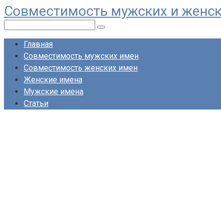
Совместимость мужских и женс
Перейти
к
Поиск:
контенту
Главная
Совместимость мужских имен
Совместимость женских имен
Женские имена
Мужские имена
Статьи