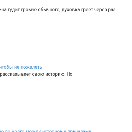
на гудит громче обычного, духовка греет через раз
чтобы не пожалеть
о рассказывает свою историю. Но
ие по Волге между историей и причалами