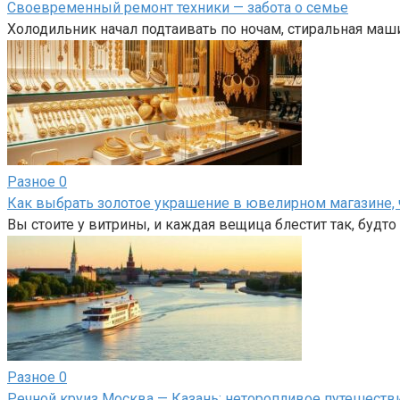
Своевременный ремонт техники — забота о семье
Холодильник начал подтаивать по ночам, стиральная маши
Разное
0
Как выбрать золотое украшение в ювелирном магазине, 
Вы стоите у витрины, и каждая вещица блестит так, будт
Разное
0
Речной круиз Москва — Казань: неторопливое путешеств