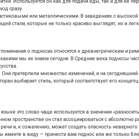
тки. Используется он как для подачи еды, так и для её пер
люд сразу.
астиковыми или металлическими. В заведениях с высокой 
ей стали, которые не только красиво выглядят, но и лег
оминания о подносах относятся к древнегреческим и рим
, какими мы их знаем сегодня. В Средние века подносы ча
усства.
. Они претерпели множество изменений, и на сегодняшни
торан выбирает стиль, который соответствует его концепц
языке это слово чаще используется в значении «разносить»
личном пространстве он стал ассоциироваться с абсолютно
й речи и, к сожалению, может создать опасность неверног
вы имеете в виду — принести вам поднос или же только блю