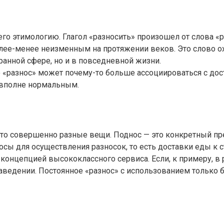
 его этимологию. Глагол «разносить» произошел от слова 
олее-менее неизменным на протяжении веков. Это слово о
оранной сфере, но и в повседневной жизни.
во «разнос» может почему-то больше ассоциироваться с до
 вполне нормальным.
 это совершенно разные вещи. Поднос — это конкретный пре
сы для осуществления разносок, то есть доставки еды к с
я концепцией высококлассного сервиса. Если, к примеру, в 
заведении. Постоянное «разнос» с использованием только