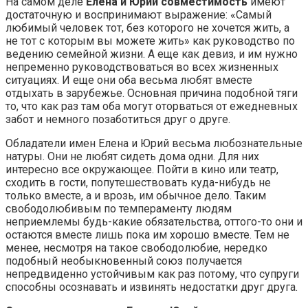
На самом деле
Елена и Юрий совместимость
имеют
достаточную и воспринимают выражение: «Самый
любимый человек тот, без которого не хочется жить, а
не тот с которым вы можете жить» как руководство по
ведению семейной жизни. А еще как девиз, и им нужно
непременно руководствоваться во всех жизненных
ситуациях. И еще они оба весьма любят вместе
отдыхать в зарубежье. Основная причина подобной тяги
то, что как раз там оба могут оторваться от ежедневных
забот и немного позаботиться друг о друге.
Обладатели имен Елена и Юрий весьма любознательные
натуры. Они не любят сидеть дома одни. Для них
интересно все окружающее. Пойти в кино или театр,
сходить в гости, попутешествовать куда-нибудь не
только вместе, а и врозь, им обычное дело. Таким
свободолюбивым по темпераменту людям
неприемлемы будь-какие обязательства, оттого-то они и
остаются вместе лишь пока им хорошо вместе. Тем не
менее, несмотря на такое свободолюбие, нередко
подобный необыкновенный союз получается
непредвиденно устойчивым как раз потому, что супруги
способны осознавать и извинять недостатки друг друга.