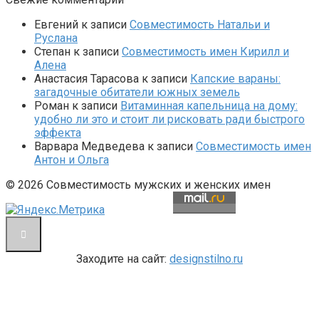
Евгений
к записи
Совместимость Натальи и
Руслана
Степан
к записи
Совместимость имен Кирилл и
Алена
Анастасия Тарасова
к записи
Капские вараны:
загадочные обитатели южных земель
Роман
к записи
Витаминная капельница на дому:
удобно ли это и стоит ли рисковать ради быстрого
эффекта
Варвара Медведева
к записи
Совместимость имен
Антон и Ольга
© 2026 Совместимость мужских и женских имен
Заходите на сайт:
designstilno.ru