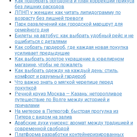
Как подобрать ортодонта и план коррекции прикуса
без лишних расходов
ЛПНП у женщин: как читать липидограмму по
возрасту без лишней тревоги
Парк развлечений как городской маршрут для
семейного дня
Билеты на автобус: как выбрать удобный рейс и не
ошибиться с деталями
Как собрать гардероб, где каждая новая покупка
усиливает предыдущие
Как выбрать золотое украшение в ювелирном
магазине, чтобы не пожалеть
Как выбрать одежду на каждый день: стиль,
комфорт и разумный гардероб
Что важно знать о мягкой черепице перед
покупкой
Речной круиз Москва — Казань: неторопливое
путешествие по Волге между историей и
причалами
На метеоре в Петергоф: быстрая прогулка из
Питера с видом на залив
Арабские духи унисекс: аромат между традицией и
современной свободой
Платформа разработки контейнеризированных