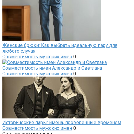
Женские брюки: Как выбрать идеальную пару для
любого случая
Совместимость мужских имен
0
Совместимость имен Александр и Светлана
Совместимость мужских имен
0
Исторические пары: имена, проверенные временем
Совместимость мужских имен
0
Свежие комментарии